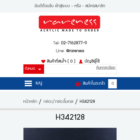
ยินดีต้อนรับ
เข้าสู่ระบบ
- หรือ -
สมัครสมาชิก
Tel:
02-7162877-9
Line:
@rareness
สินค้าที่สนใจ
( 0 )
บัญชีผู้ใช้
ค้นหาละเอียด
เมนู
สินค้าในตะกร้า
0
หน้าหลัก
หน้าหลัก
กล่อง/กล่องโมเดล
H342128
สินค้า
H342128
บัญชีผู้ใช้
ติดต่อเรา